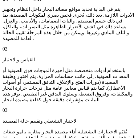
يتم في البداية تحديد مواقع مصائد البخار داخل النظام وتجهيز
الأدوات اللازمة. بعد ذلك، يُجرى فحص بصري لمكونات المصيدة، بما
في ذلك جسم المصيدة، وآليات الصمامات، والأنابيب، والعزل.
يساعد ذلك في كشف الأضرار الظاهرة مثل التسربات، والتآكل،
والتلف المادي وغيرها. ويمكن من خلال هذه المرحلة تقييم الحالة
العامة للمصيدة.
02
القياس والاختبار
باستخدام أدوات متخصصة مثل أجهزة الموجات فوق الصوتية أو
المعدات الصوتية، إلى جانب حساسات الحرارة، يتم اختبار وظيفة
المصيدة (دورات الفتح والإغلاق، التدفق المستمر، أو أصوات
الأعطال). كما يتم قياس معايير عامة مثل درجات حرارة البخار
والمكثفات، وفروق الضغط، وسلوك التدفق غير الطبيعي. توفر هذه
البيانات مؤشرات دقيقة حول كفاءة مصيدة البخار.
03
الاختبار التشغيلي وتقييم حالة المصيدة
تُقيّم الاختبارات التشغيلية أداء مصيدة البخار مقارنة بالمواصفات
المتوقعة. يقوم الفنيون بفتح وإغلاق المصيدة يدويًا للتحقق من سرعة