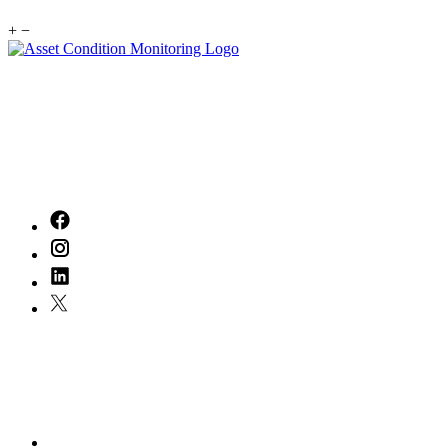
+
−
With
20
years of experience in the industry, we've built a legacy of
excellence that inspires us every day. Our dedicated team is committed to
delivering exceptional service, tailored to meet your unique needs.
Together, we can turn your vision into reality, ensuring every step of your
journey is marked by quality and care. Let's create something remarkable!
Quick Links
Home