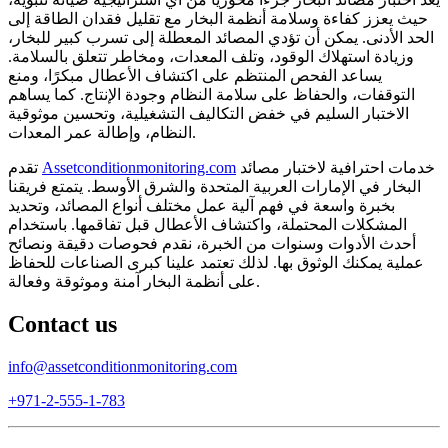
حيث يعزز كفاءة وسلامة أنظمة البخار مع تقليل فقدان الطاقة إلى
الحد الأدنى. يمكن أن تؤدي المصائد المعطلة إلى تسرب كبير للبخار،
وزيادة استهلاك الوقود، وتلف المعدات، ومخاطر تتعلق بالسلامة.
يساعد الفحص المنتظم على اكتشاف الأعطال مبكرًا، ومنع
التوقفات، والحفاظ على سلامة النظام وجودة الإنتاج. كما يساهم
الاختبار السليم في خفض التكاليف التشغيلية، وتحسين موثوقية
النظام، وإطالة عمر المعدات.
خدمات احترافية لاختبار مصائد
Assetconditionmonitoring.com
تقدم
البخار في الإمارات العربية المتحدة والشرق الأوسط. يتمتع فريقنا
بخبرة واسعة في فهم آلية عمل مختلف أنواع المصائد، وتحديد
المشكلات المحتملة، واكتشاف الأعطال قبل تفاقمها. باستخدام
أحدث الأدوات وسنوات من الخبرة، نقدم فحوصات دقيقة ونصائح
عملية يمكنك الوثوق بها. لذلك تعتمد علينا كبرى الصناعات للحفاظ
على أنظمة البخار آمنة وموثوقة وفعالة.
Contact us
info@assetconditionmonitoring.com
+971-2-555-1-783